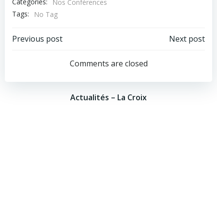
Categories:
Nos Conférences
Tags:
No Tag
Post
Post
Previous post
Next post
navigation
navigation
Comments are closed
Actualités – La Croix