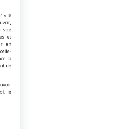
r « le
uvrir,
 vice
es et
er en
celle-
ce la
ant de
ouvoir
l, le