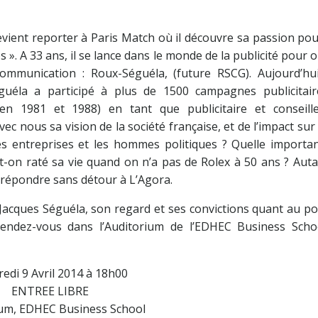
vient reporter à Paris Match où il découvre sa passion pou
 ». A 33 ans, il se lance dans le monde de la publicité pour o
mmunication : Roux-Séguéla, (future RSCG). Aujourd’hui
guéla a participé à plus de 1500 campagnes publicitair
 en 1981 et 1988) en tant que publicitaire et conseill
 nous sa vision de la société française, et de l’impact sur 
s entreprises et les hommes politiques ? Quelle importan
A-t-on raté sa vie quand on n’a pas de Rolex à 50 ans ? Aut
 répondre sans détour à L’Agora.
 Jacques Séguéla, son regard et ses convictions quant au p
endez-vous dans l’Auditorium de l’EDHEC Business Schoo
edi 9 Avril 2014 à 18h00
ENTREE LIBRE
ium, EDHEC Business School